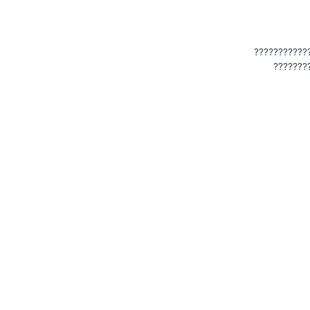
???????????
???????