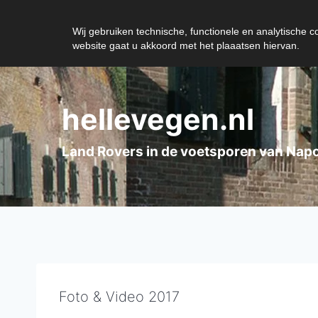
Wij gebruiken technische, functionele en analytische 
website gaat u akkoord met het plaaatsen hiervan.
Doorgaan
naar
hellevegen.nl
inhoud
Land Rovers in de voetsporen van Nap
Foto & Video 2017