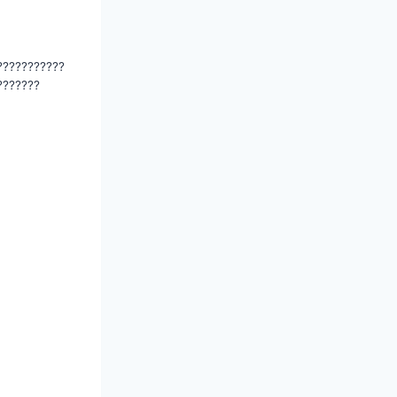
???????????
???????