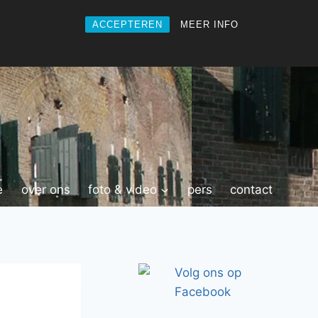
ACCEPTEREN
MEER INFO
e
over ons
foto & video
pers
contact