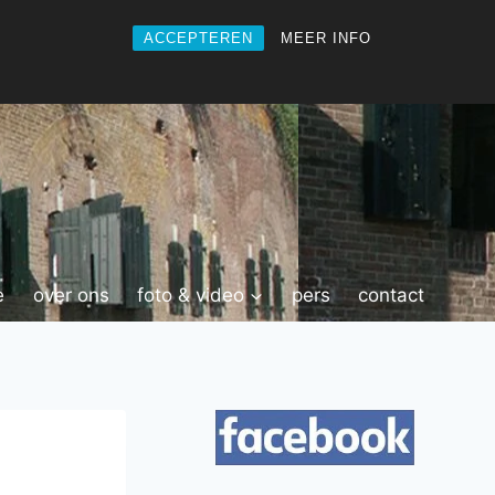
ACCEPTEREN
MEER INFO
e
over ons
foto & video
pers
contact