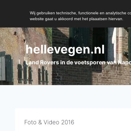
Wij gebruiken technische, functionele en analytische 
website gaat u akkoord met het plaaatsen hiervan.
Doorgaan
naar
hellevegen.nl
inhoud
Land Rovers in de voetsporen van Nap
Foto & Video 2016