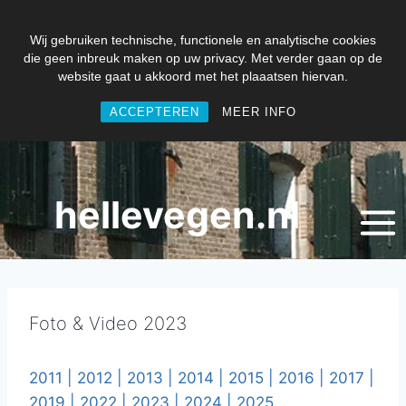
Wij gebruiken technische, functionele en analytische cookies
die geen inbreuk maken op uw privacy. Met verder gaan op de
website gaat u akkoord met het plaaatsen hiervan.
ACCEPTEREN
MEER INFO
Doorgaan
naar
inhoud
hellevegen.nl
Foto & Video 2023
2011 |
2012 |
2013 |
2014 |
2015 |
2016 |
2017 |
2019 |
2022 |
2023 |
2024 |
2025